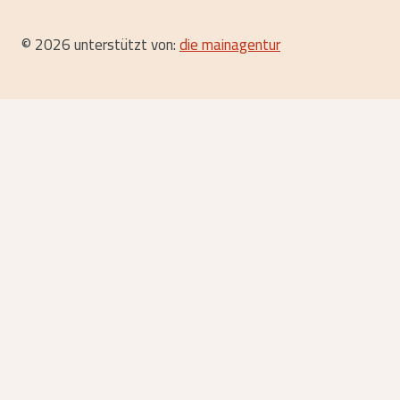
© 2026 unterstützt von:
die mainagentur
Start
Festival-Infos
Das Team
Festival Bilder 2025
Festival Bilder 2024
Festival Bilder 2023
Festival Bilder 2022
Fotogalerie
Festival Archiv
Anmeldung
Reiki-Treffen e.V.
Der Verein
Team und Helfer
Newsletter Archiv