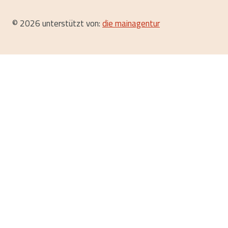
© 2026 unterstützt von:
die mainagentur
Start
Festival-Infos
Das Team
Festival Bilder 2025
Festival Bilder 2024
Festival Bilder 2023
Festival Bilder 2022
Fotogalerie
Festival Archiv
Anmeldung
Reiki-Treffen e.V.
Der Verein
Team und Helfer
Newsletter Archiv